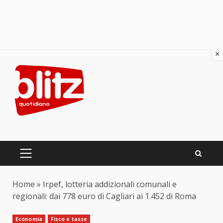
×
Skip
to
content
PRIMARY
MENU
Home
»
Irpef, lotteria addizionali comunali e
regionali: dai 778 euro di Cagliari ai 1.452 di Roma
Economia
Fisco e tasse