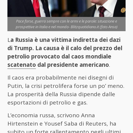
Pace forse, guerra sempre con le armi e le parole: situazione e
prospettive in Italia e nel mondo- Blitzquotidiano.it (foto Ansa)
L
a Russia è una vittima indiretta dei dazi
di Trump. La causa è il calo del prezzo del
petrolio provocato dal caos mondiale
scatenato
dal presidente americano
.
Il caos era probabilmente nei disegni di
Putin, la crisi petrolifera forse un po’ meno.
La prosperità della Russia dipende dalle
esportazioni di petrolio e gas.
L’economia russa, scrivono Anna
Hirtenstein e Yousef Saba di Reuters, ha
subito un forte rallentamento negli ultimi