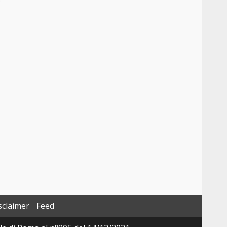
o
sclaimer
Feed