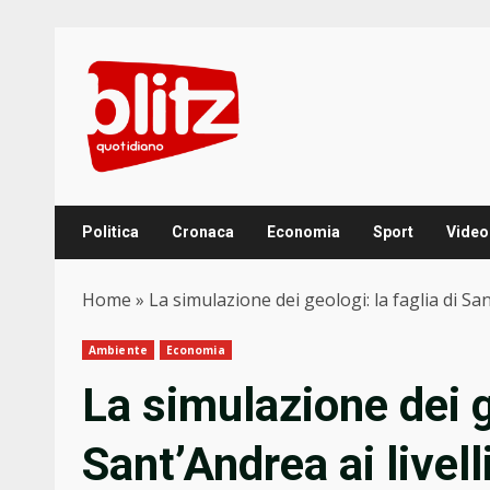
Skip
to
content
Politica
Cronaca
Economia
Sport
Video
Home
»
La simulazione dei geologi: la faglia di Sant
Ambiente
Economia
La simulazione dei ge
Sant’Andrea ai livelli