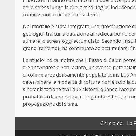
I ricercatori hanno costruito un modello computazio
dello stress lungo le due grandi faglie, includendo
connessione cruciale tra i sistemi.
Nel modello è stata integrata una ricostruzione del
geologici, tra cui la datazione al radiocarbonio d
stimare lo stress oggi accumulato. Secondo i risul
grandi terremoti ha continuato ad accumularsi fino
Lo studio indica inoltre che il Passo di Cajon pot
di Sant’Andrea e San Jacinto, un evento potenzialm
di colpire aree densamente popolate come Los Ange
determinare la modalità di rottura non è solo la qu
sincronizzazione tra i due sistemi: quando l’accu
probabilità di una rottura congiunta estesa; al co
propagazione del sisma.
Chi siamo
La 