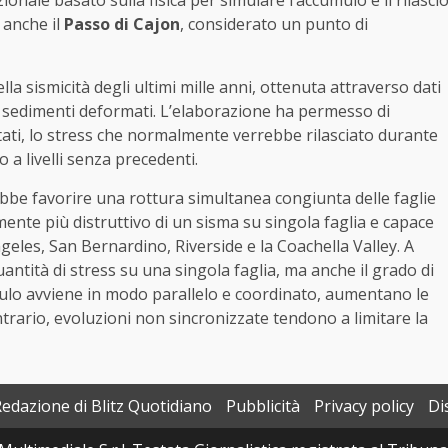
nale basato sulla fisica per simulare l’accumulo e il rilasci
 anche il
Passo di Cajon
, considerato un punto di
la sismicità degli ultimi mille anni, ottenuta attraverso dati
ei sedimenti deformati. L’elaborazione ha permesso di
tati, lo stress che normalmente verrebbe rilasciato durante
 a livelli senza precedenti.
rebbe favorire una rottura simultanea congiunta delle faglie
ente più distruttivo di un sisma su singola faglia e capace
les, San Bernardino, Riverside e la Coachella Valley. A
antità di stress su una singola faglia, ma anche il grado di
mulo avviene in modo parallelo e coordinato, aumentano le
ntrario, evoluzioni non sincronizzate tendono a limitare la
Redazione di Blitz Quotidiano
Pubblicità
Privacy policy
Di