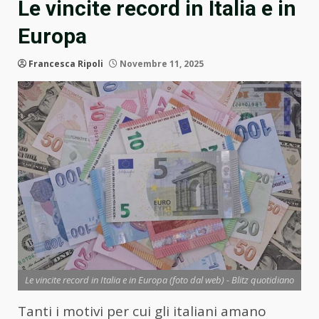
Le vincite record in Italia e in
Europa
Francesca Ripoli
Novembre 11, 2025
Le vincite record in Italia e in Europa (foto dal web) - Blitz quotidiano
Tanti i motivi per cui gli italiani amano