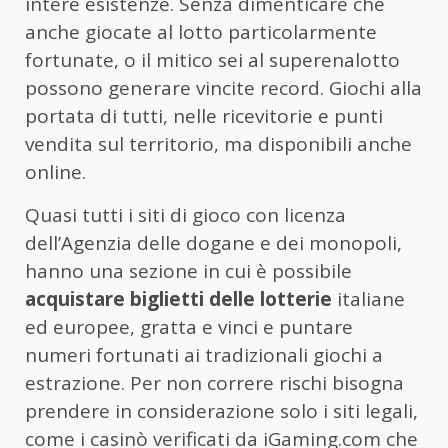
intere esistenze. Senza dimenticare che
anche giocate al lotto particolarmente
fortunate, o il mitico sei al superenalotto
possono generare vincite record. Giochi alla
portata di tutti, nelle ricevitorie e punti
vendita sul territorio, ma disponibili anche
online.
Quasi tutti i siti di gioco con licenza
dell’Agenzia delle dogane e dei monopoli,
hanno una sezione in cui è possibile
acquistare biglietti delle lotterie
italiane
ed europee, gratta e vinci e puntare
numeri fortunati ai tradizionali giochi a
estrazione. Per non correre rischi bisogna
prendere in considerazione solo i siti legali,
come
i casinò verificati da iGaming.com che