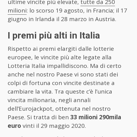
ultime vincite più elevate,
tutte da 250
milioni
: lo scorso 19 agosto, in Francia; il 17
giugno in Irlanda il 28 marzo in Austria.
I premi più alti in Italia
Rispetto ai premi elargiti dalle lotterie
europee, le vincite più alte legate alla
Lotteria Italia impallidiscono. Ma di certo
anche nel nostro Paese vi sono stati dei
colpi di fortuna con vincite destinate a
cambiare la vita. Tra queste c’è l’unica
vincita milionaria, negli annali
dell’Eurojackpot, ottenuta nel nostro
Paese. Si tratta di ben
33 milioni 290mila
euro
vinti il 29 maggio 2020.