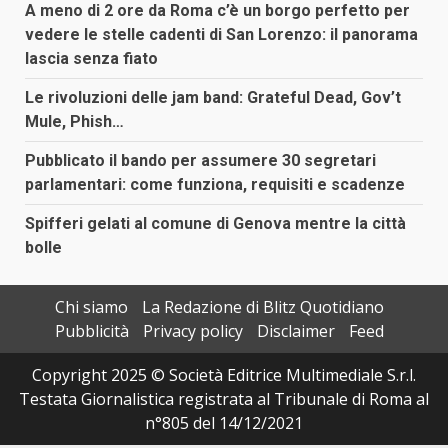
A meno di 2 ore da Roma c’è un borgo perfetto per
vedere le stelle cadenti di San Lorenzo: il panorama
lascia senza fiato
Le rivoluzioni delle jam band: Grateful Dead, Gov’t
Mule, Phish…
Pubblicato il bando per assumere 30 segretari
parlamentari: come funziona, requisiti e scadenze
Spifferi gelati al comune di Genova mentre la città
bolle
Chi siamo
La Redazione di Blitz Quotidiano
Pubblicità
Privacy policy
Disclaimer
Feed
Copyright 2025 © Società Editrice Multimediale S.r.l.
Testata Giornalistica registrata al Tribunale di Roma al
n°805 del 14/12/2021