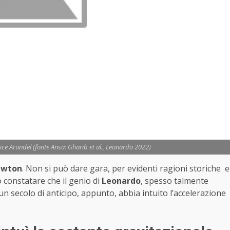
ice Arundel (fonte Ansa: Gharib et al., Leonardo 2022)
wton
. Non si può dare gara, per evidenti ragioni storiche e
vo constatare che il genio di
Leonardo
, spesso talmente
n secolo di anticipo, appunto, abbia intuito l’accelerazione