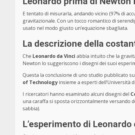
Leonardo prima di Newton i
E tentato di misurarla, andando vicino (97% di ac
gravitazionale. Con un tocco romantico di serendipi
usato nel modo giusto un’equazione sbagliata.
La descrizione della costan
Che
Leonardo da Vinci
abbia intuito che la gravi
Newton lo suggeriscono i disegni dei suoi esperim
Questa la conclusione di uno studio pubblicato sul
of Technology
insieme a esperti dell’Università di
I ricercatori hanno esaminato alcuni disegni del
C
una caraffa si sposta orizzontalmente versando del
sabbia).
L’esperimento di Leonardo 