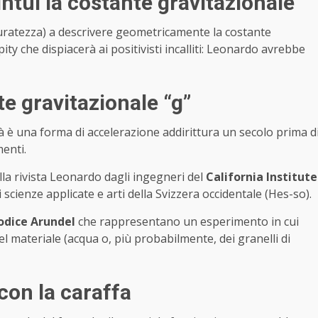
ntuì la costante gravitazionale
curatezza) a descrivere geometricamente la costante
ty che dispiacerà ai positivisti incalliti: Leonardo avrebbe
te gravitazionale “g”
tà è una forma di accelerazione addirittura un secolo prima d
enti.
la rivista Leonardo dagli ingegneri del
California Institute
 scienze applicate e arti della Svizzera occidentale (Hes-so).
odice Arundel
che rappresentano un esperimento in cui
 materiale (acqua o, più probabilmente, dei granelli di
con la caraffa