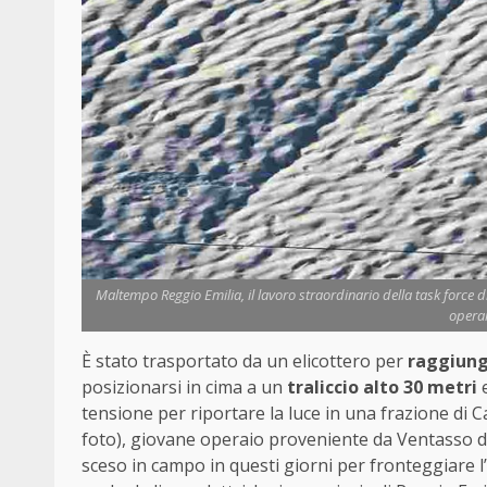
Maltempo Reggio Emilia, il lavoro straordinario della task force di 
operai
È stato trasportato da un elicottero per
raggiung
posizionarsi in cima a un
traliccio alto 30 metri
e
tensione per riportare la luce in una frazione di C
foto), giovane operaio proveniente da Ventasso di 
sceso in campo in questi giorni per fronteggiare