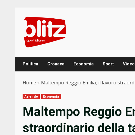
Skip
to
content
Politica
Cronaca
Economia
Sport
Video
Home
»
Maltempo Reggio Emilia, il lavoro straordin
Aziende
Economia
Maltempo Reggio Emi
straordinario della t