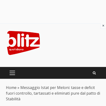
×
Skip
to
content
PRIMARY
MENU
Home
»
Messaggio Istat per Meloni: tasse e deficit
fuori controllo, tartassati e eliminati pure dal patto di
Stabilità