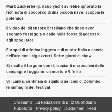
Mark Zuckerberg, il suo yacht avrebbe ignorato la
richiesta di soccorso di una piccola nave: scoppia la
polemica
Il video del difensore brasiliano che dopo aver
segnato festeggia e cade nella fossa di accesso
agli spogliatoi
Europei di atletica leggera e di nuoto: Italia a caccia
dell’oro con i big azzurri. Sette giorni di show
Si ribalta il furgone con i braccianti marocchini delle
campagne foggiane: un morto e 9 feriti
Sri Lanka, centinaia di aquiloni nei cieli di Colombo:
le immagini del festival
Chi siamo
La Redazione di Blitz Quotidiano
Pubblicità
Privacy policy
Disclaimer
Feed