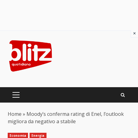
×
Skip
to
content
PRIMARY
MENU
Home
»
Moody’s conferma rating di Enel, l’outlook
migliora da negativo a stabile
Economia
Energia