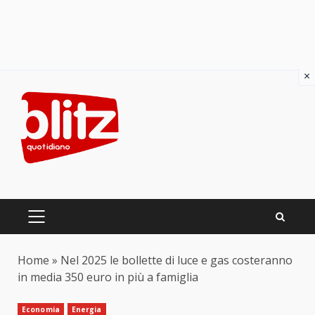
×
Skip
to
content
PRIMARY
MENU
Home
»
Nel 2025 le bollette di luce e gas costeranno
in media 350 euro in più a famiglia
Economia
Energia