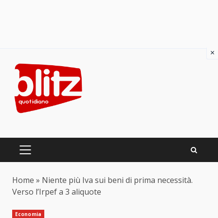
×
Skip
to
content
PRIMARY
MENU
Home
»
Niente più Iva sui beni di prima necessità.
Verso l’Irpef a 3 aliquote
Economia