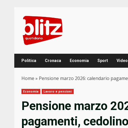
Skip
to
content
Politica
Cronaca
Economia
Sport
Video
Home
»
Pensione marzo 2026: calendario pagament
Economia
Lavoro e pensioni
Pensione marzo 202
pagamenti, cedolino