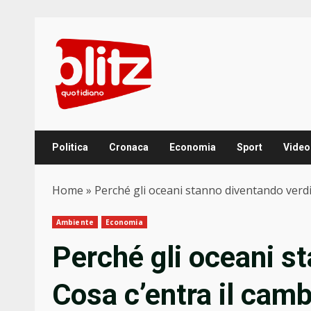
Skip
to
content
Politica
Cronaca
Economia
Sport
Video
Home
»
Perché gli oceani stanno diventando verdi
Ambiente
Economia
Perché gli oceani s
Cosa c’entra il cam