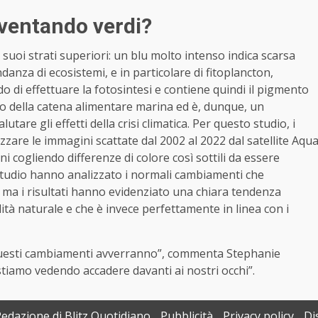
iventando verdi?
i suoi strati superiori: un blu molto intenso indica scarsa
anza di ecosistemi, e in particolare di fitoplancton,
o di effettuare la fotosintesi e contiene quindi il pigmento
ento della catena alimentare marina ed è, dunque, un
utare gli effetti della crisi climatica. Per questo studio, i
lizzare le immagini scattate dal 2002 al 2022 dal satellite Aqu
i cogliendo differenze di colore così sottili da essere
o studio hanno analizzato i normali cambiamenti che
, ma i risultati hanno evidenziato una chiara tendenza
ità naturale e che è invece perfettamente in linea con i
questi cambiamenti avverranno”, commenta Stephanie
i stiamo vedendo accadere davanti ai nostri occhi”.
Redazione di Blitz Quotidiano
Pubblicità
Privacy policy
Di