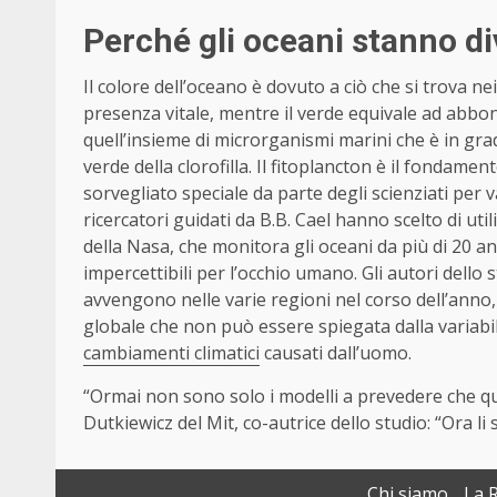
Perché gli oceani stanno d
Il colore dell’oceano è dovuto a ciò che si trova ne
presenza vitale, mentre il verde equivale ad abbond
quell’insieme di microrganismi marini che è in grad
verde della clorofilla. Il fitoplancton è il fondam
sorvegliato speciale da parte degli scienziati per val
ricercatori guidati da B.B. Cael hanno scelto di uti
della Nasa, che monitora gli oceani da più di 20 ann
impercettibili per l’occhio umano. Gli autori dell
avvengono nelle varie regioni nel corso dell’anno
globale che non può essere spiegata dalla variabil
cambiamenti climatici
causati dall’uomo.
“Ormai non sono solo i modelli a prevedere che 
Dutkiewicz del Mit, co-autrice dello studio: “Ora l
Chi siamo
La 