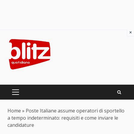
×
Skip
to
content
PRIMARY
MENU
Home
»
Poste Italiane assume operatori di sportello
a tempo indeterminato: requisiti e come inviare le
candidature