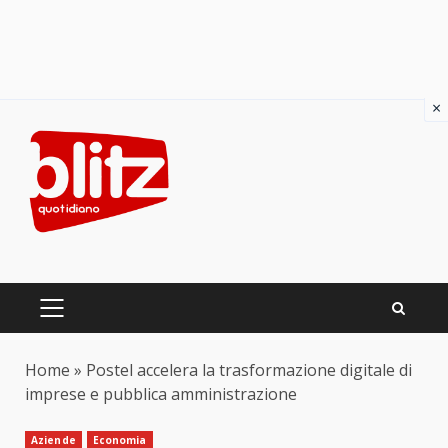
×
Skip
to
content
PRIMARY
MENU
Home
»
Postel accelera la trasformazione digitale di
imprese e pubblica amministrazione
Aziende
Economia