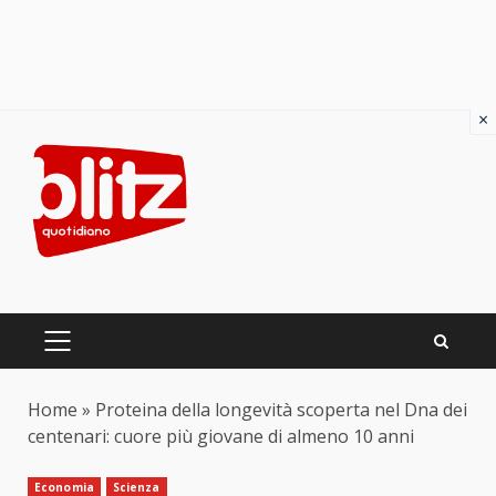
×
Skip
to
content
PRIMARY
MENU
Home
»
Proteina della longevità scoperta nel Dna dei
centenari: cuore più giovane di almeno 10 anni
Economia
Scienza