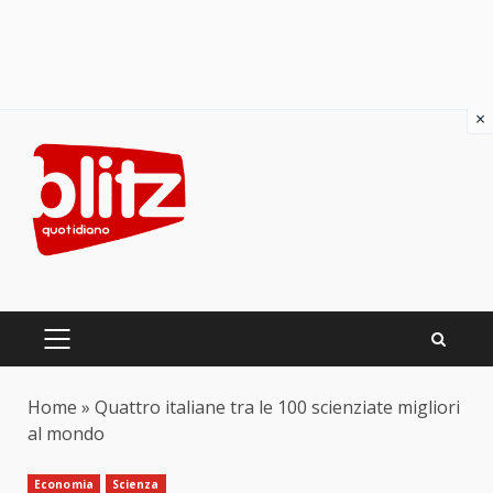
×
Skip
to
content
PRIMARY
MENU
Home
»
Quattro italiane tra le 100 scienziate migliori
al mondo
Economia
Scienza