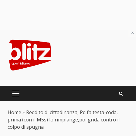
×
Skip
to
content
PRIMARY
MENU
Home
»
Reddito di cittadinanza, Pd fa testa-coda,
prima (con il M5s) lo rimpiange,poi grida contro il
colpo di spugna