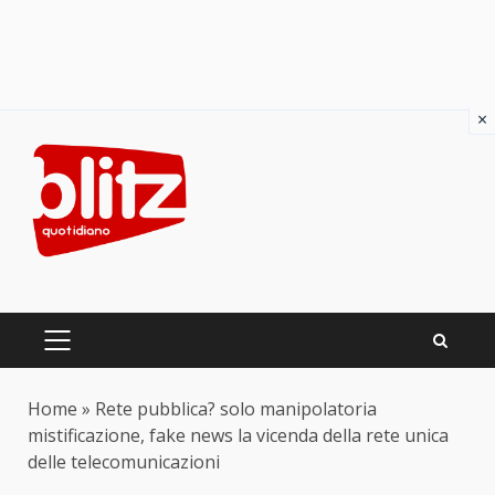
×
Skip
to
content
PRIMARY
MENU
Home
»
Rete pubblica? solo manipolatoria
mistificazione, fake news la vicenda della rete unica
delle telecomunicazioni