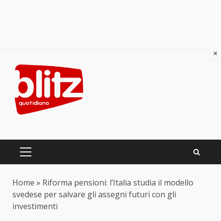
×
Skip
to
content
PRIMARY
MENU
Home
»
Riforma pensioni: l’Italia studia il modello
svedese per salvare gli assegni futuri con gli
investimenti