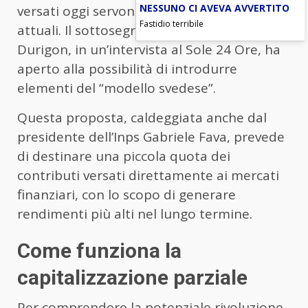
NESSUNO CI AVEVA AVVERTITO
versati oggi servono a pagare i
pensionati
Fastidio terribile
attuali. Il sottosegretario al Lavoro, Claudio
Durigon, in un’intervista al Sole 24 Ore, ha
aperto alla possibilità di introdurre
elementi del “modello svedese”.
Questa proposta, caldeggiata anche dal
presidente dell’Inps Gabriele Fava, prevede
di destinare una piccola quota dei
contributi versati direttamente ai mercati
finanziari, con lo scopo di generare
rendimenti più alti nel lungo termine.
Come funziona la
capitalizzazione parziale
Per comprendere la potenziale rivoluzione,