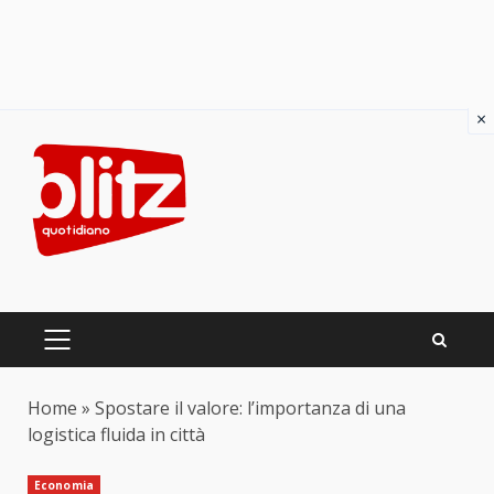
×
Skip
to
content
PRIMARY
MENU
Home
»
Spostare il valore: l’importanza di una
logistica fluida in città
Economia