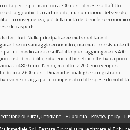
ri città per risparmiare circa 300 euro al mese sull’affitto
i costi aggiuntivi tra carburante, manutenzione del veicolo,
ilità. Di conseguenza, più della metà del beneficio economico
pese di trasporto.
i territori. Nelle principali aree metropolitane il
a garantire un vantaggio economico, ma meno consistente di
isparmio medio annuo sull’affitto può raggiungere i 5.400
i costi di mobilità, riducendo il beneficio effettivo a poco
vvicina ai 4.800 euro l’anno, ma oltre 2.200 euro vengono
to di circa 2.600 euro. Dinamiche analoghe si registrano
tivo viene in larga parte compensato dalle spese di mobilità
Redazione di Blitz Quotidiano
Pubblicità
Privacy policy
Di
Multimediale S.r.l. Testata Giornalistica registrata al Tribun