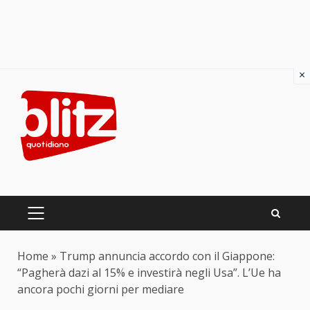
×
Skip
to
content
PRIMARY
MENU
Home
»
Trump annuncia accordo con il Giappone:
“Pagherà dazi al 15% e investirà negli Usa”. L’Ue ha
ancora pochi giorni per mediare