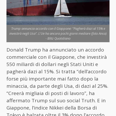
Trump annuncia accordo con il Giappone: "Pagherà dazi al 15% e
investirà negli Usa". L'Ue ha ancora pochi giorni mediare (foto Ansa)
- Blitz Quotidiano
Donald Trump ha annunciato un accordo
commerciale con il Giappone, che investirà
550 miliardi di dollari negli Stati Uniti e
pagherà dazi al 15%. Si tratta “dell’accordo
forse più importante mai fatto dopo la
minaccia, da parte degli Usa, di dazi al 25%.
“Creerà migliaia di posti di lavoro”, ha
affermato Trump sul suo social Truth. E in
Giappone, l’indice Nikkei della Borsa di
Tokyo è balzata oltre il 3% dopo l’accordo