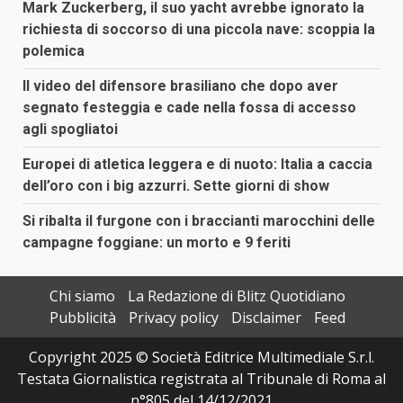
Mark Zuckerberg, il suo yacht avrebbe ignorato la
richiesta di soccorso di una piccola nave: scoppia la
polemica
Il video del difensore brasiliano che dopo aver
segnato festeggia e cade nella fossa di accesso
agli spogliatoi
Europei di atletica leggera e di nuoto: Italia a caccia
dell’oro con i big azzurri. Sette giorni di show
Si ribalta il furgone con i braccianti marocchini delle
campagne foggiane: un morto e 9 feriti
Chi siamo
La Redazione di Blitz Quotidiano
Pubblicità
Privacy policy
Disclaimer
Feed
Copyright 2025 © Società Editrice Multimediale S.r.l.
Testata Giornalistica registrata al Tribunale di Roma al
n°805 del 14/12/2021