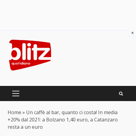
×
Skip
to
content
PRIMARY
MENU
Home
»
Un caffè al bar, quanto ci costa! In media
+20% dal 2021: a Bolzano 1,40 euro, a Catanzaro
resta a un euro