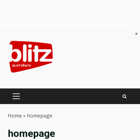
×
Skip
to
content
PRIMARY
MENU
Home
»
homepage
homepage