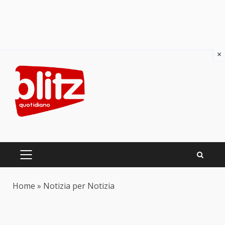
×
Skip
to
content
PRIMARY
MENU
Home
»
Notizia per Notizia