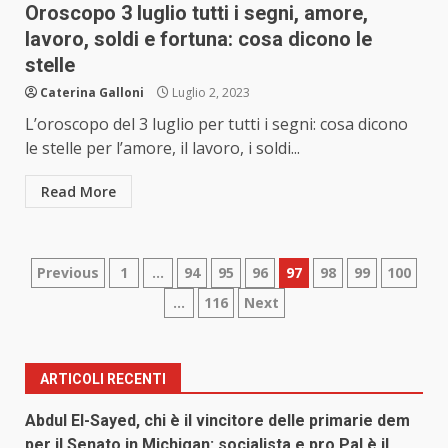
Oroscopo 3 luglio tutti i segni, amore,
lavoro, soldi e fortuna: cosa dicono le
stelle
Caterina Galloni
Luglio 2, 2023
L’oroscopo del 3 luglio per tutti i segni: cosa dicono
le stelle per l’amore, il lavoro, i soldi...
Read More
Paginazione
Previous
1
…
94
95
96
97
98
99
100
…
116
Next
degli
articoli
ARTICOLI RECENTI
Abdul El-Sayed, chi è il vincitore delle primarie dem
per il Senato in Michigan: socialista e pro Pal è il