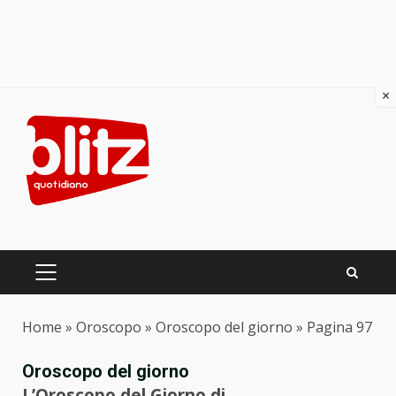
×
Skip
to
content
PRIMARY
MENU
Home
»
Oroscopo
»
Oroscopo del giorno
»
Pagina 97
Oroscopo del giorno
L’Oroscopo del Giorno di