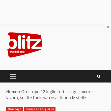
×
Skip
to
content
PRIMARY
MENU
Home
»
Oroscopo 12 luglio tutti i segni, amore,
lavoro, soldi e fortuna: cosa dicono le stelle
Oroscopo
Oroscopo del giorno