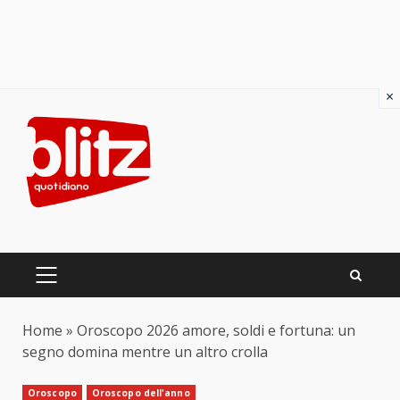
×
Skip
to
content
PRIMARY
MENU
Home
»
Oroscopo 2026 amore, soldi e fortuna: un
segno domina mentre un altro crolla
Oroscopo
Oroscopo dell'anno