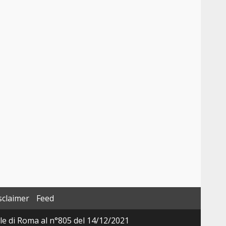
sclaimer
Feed
ale di Roma al n°805 del 14/12/2021