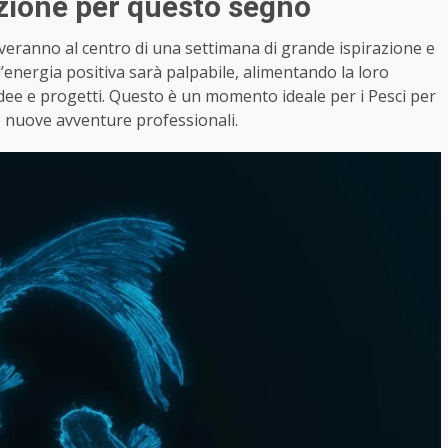
azione per questo segno
roveranno al centro di una settimana di grande ispirazione e
l’energia positiva sarà palpabile, alimentando la loro
ee e progetti. Questo è un momento ideale per i Pesci per
e nuove avventure professionali.