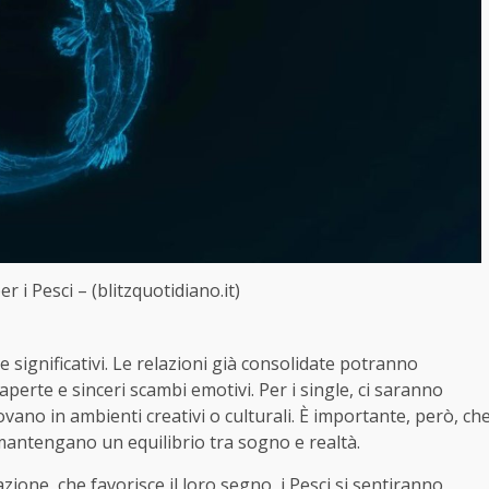
 i Pesci – (blitzquotidiano.it)
significativi. Le relazioni già consolidate potranno
perte e sinceri scambi emotivi. Per i single, ci saranno
ovano in ambienti creativi o culturali. È importante, però, ch
 mantengano un equilibrio tra sogno e realtà.
azione, che favorisce il loro segno, i Pesci si sentiranno