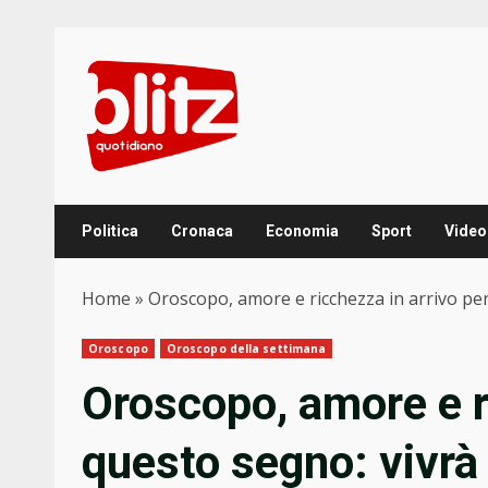
Skip
to
content
Politica
Cronaca
Economia
Sport
Video
Home
»
Oroscopo, amore e ricchezza in arrivo pe
Oroscopo
Oroscopo della settimana
Oroscopo, amore e r
questo segno: vivrà