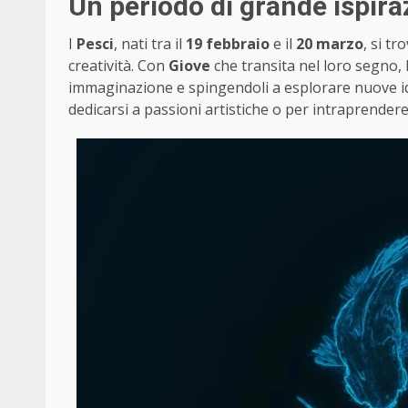
Un periodo di grande ispir
I
Pesci
, nati tra il
19 febbraio
e il
20 marzo
, si t
creatività. Con
Giove
che transita nel loro segno, 
immaginazione e spingendoli a esplorare nuove id
dedicarsi a passioni artistiche o per intraprender