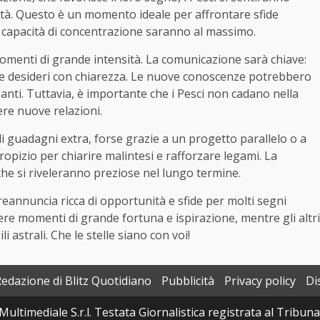
nità. Questo è un momento ideale per affrontare sfide
o capacità di concentrazione saranno al massimo.
momenti di grande intensità. La comunicazione sarà chiave:
 e desideri con chiarezza. Le nuove conoscenze potrebbero
santi. Tuttavia, è importante che i Pesci non cadano nella
re nuove relazioni.
di guadagni extra, forse grazie a un progetto parallelo o a
izio per chiarire malintesi e rafforzare legami. La
he si riveleranno preziose nel lungo termine.
reannuncia ricca di opportunità e sfide per molti segni
vere momenti di grande fortuna e ispirazione, mentre gli altri
 astrali. Che le stelle siano con voi!
Redazione di Blitz Quotidiano
Pubblicità
Privacy policy
Di
Multimediale S.r.l. Testata Giornalistica registrata al Tribun