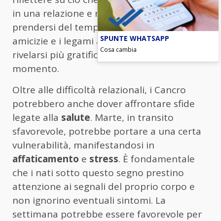
in una relazione e non avere paura di
prendersi del tempo per sé stessi. Le
SPUNTE WHATSAPP
amicizie e i legami affettivi potrebbero
Cosa cambia
rivelarsi più gratificanti in questo
momento.
Oltre alle difficoltà relazionali, i Cancro
potrebbero anche dover affrontare sfide
legate alla
salute
. Marte, in transito
sfavorevole, potrebbe portare a una certa
vulnerabilità, manifestandosi in
affaticamento
e
stress
. È fondamentale
che i nati sotto questo segno prestino
attenzione ai segnali del proprio corpo e
non ignorino eventuali sintomi. La
settimana potrebbe essere favorevole per