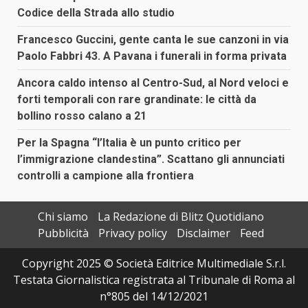
Codice della Strada allo studio
Francesco Guccini, gente canta le sue canzoni in via
Paolo Fabbri 43. A Pavana i funerali in forma privata
Ancora caldo intenso al Centro-Sud, al Nord veloci e
forti temporali con rare grandinate: le città da
bollino rosso calano a 21
Per la Spagna “l’Italia è un punto critico per
l’immigrazione clandestina”. Scattano gli annunciati
controlli a campione alla frontiera
Chi siamo
La Redazione di Blitz Quotidiano
Pubblicità
Privacy policy
Disclaimer
Feed
Copyright 2025 © Società Editrice Multimediale S.r.l.
Testata Giornalistica registrata al Tribunale di Roma al
n°805 del 14/12/2021