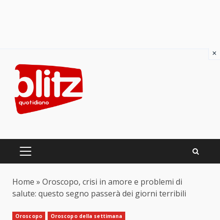
×
Skip
to
content
PRIMARY
MENU
Home
»
Oroscopo, crisi in amore e problemi di
salute: questo segno passerà dei giorni terribili
Oroscopo
Oroscopo della settimana