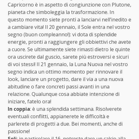
Capricorno è in aspetto di congiunzione con Plutone,
pianeta che simboleggia la trasformazione. In
questo momento siete pronti a lanciarvi nell’inedito e
a cambiare vita! Il 20 gennaio, il Sole entra nel vostro
segno (buon compleanno!): vi dota di splendide
energie, pronti a raggiungere gli obbiettivi che avete
a cuore. Se ultimamente siete rimasti dietro le quinte
ora uscirete dal guscio, sarete più estroversi e sicuri
di voi stessi! Il 21 gennaio, la Luna Nuova nel vostro
segno indica un ottimo momento per rinnovare il
look, lanciare un progetto, dare il via a una nuova
abitudine o fare concreti passi avanti in una
relazione. Qualunque cosa abbiate intenzione di
iniziare, fatelo ora!
In coppia
: è una splendida settimana. Risolverete
eventuali conflitti, appianerete le difficoltà e
parlerete di progetti a due. Bei momenti, anche di
passione!
Soli
: in particolare il 16, potreste dare un calcio alla