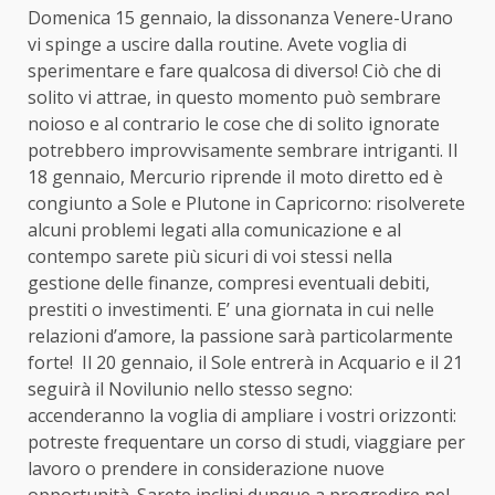
Domenica 15 gennaio, la dissonanza Venere-Urano
vi spinge a uscire dalla routine. Avete voglia di
sperimentare e fare qualcosa di diverso! Ciò che di
solito vi attrae, in questo momento può sembrare
noioso e al contrario le cose che di solito ignorate
potrebbero improvvisamente sembrare intriganti. Il
18 gennaio, Mercurio riprende il moto diretto ed è
congiunto a Sole e Plutone in Capricorno: risolverete
alcuni problemi legati alla comunicazione e al
contempo sarete più sicuri di voi stessi nella
gestione delle finanze, compresi eventuali debiti,
prestiti o investimenti. E’ una giornata in cui nelle
relazioni d’amore, la passione sarà particolarmente
forte! Il 20 gennaio, il Sole entrerà in Acquario e il 21
seguirà il Novilunio nello stesso segno:
accenderanno la voglia di ampliare i vostri orizzonti:
potreste frequentare un corso di studi, viaggiare per
lavoro o prendere in considerazione nuove
opportunità. Sarete inclini dunque a progredire nel