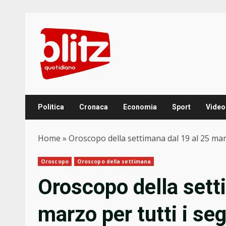
Skip
to
content
Politica
Cronaca
Economia
Sport
Video
Home
»
Oroscopo della settimana dal 19 al 25 marz
Oroscopo
Oroscopo della settimana
Oroscopo della sett
marzo per tutti i seg