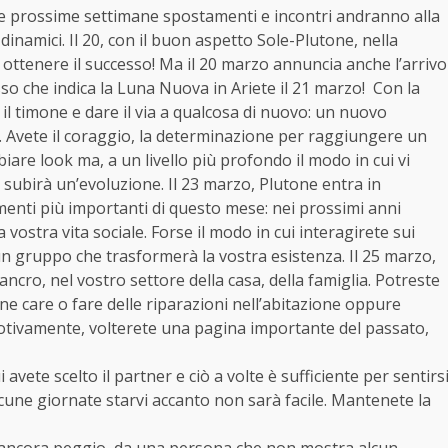
le prossime settimane spostamenti e incontri andranno alla
inamici. Il 20, con il buon aspetto Sole-Plutone, nella
a ottenere il successo! Ma il 20 marzo annuncia anche l’arrivo
sso che indica la Luna Nuova in Ariete il 21 marzo! Con la
l timone e dare il via a qualcosa di nuovo: un nuovo
 Avete il coraggio, la determinazione per raggiungere un
re look ma, a un livello più profondo il modo in cui vi
subirà un’evoluzione. Il 23 marzo, Plutone entra in
menti più importanti di questo mese: nei prossimi anni
stra vita sociale. Forse il modo in cui interagirete sui
n gruppo che trasformerà la vostra esistenza. Il 25 marzo,
ncro, nel vostro settore della casa, della famiglia. Potreste
ne care o fare delle riparazioni nell’abitazione oppure
motivamente, volterete una pagina importante del passato,
 avete scelto il partner e ciò a volte è sufficiente per sentirs
 alcune giornate starvi accanto non sarà facile. Mantenete la
e o, ancora peggio, da una persona che non mostra alcun