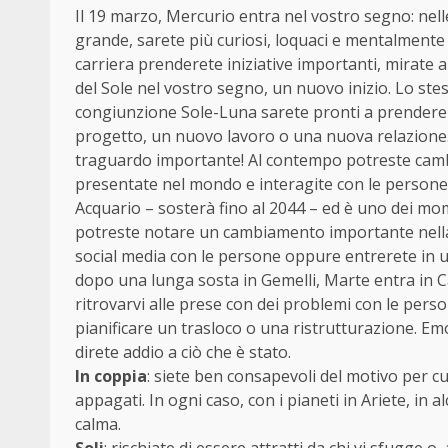
Il 19 marzo, Mercurio entra nel vostro segno: nel
grande, sarete più curiosi, loquaci e mentalmente d
carriera prenderete iniziative importanti, mirate 
del Sole nel vostro segno, un nuovo inizio. Lo ste
congiunzione Sole-Luna sarete pronti a prendere i
progetto, un nuovo lavoro o una nuova relazione.
traguardo importante! Al contempo potreste cambia
presentate nel mondo e interagite con le persone 
Acquario – sosterà fino al 2044 – ed è uno dei mo
potreste notare un cambiamento importante nella vo
social media con le persone oppure entrerete in u
dopo una lunga sosta in Gemelli, Marte entra in Ca
ritrovarvi alle prese con dei problemi con le perso
pianificare un trasloco o una ristrutturazione. E
direte addio a ciò che è stato.
In coppia
: siete ben consapevoli del motivo per cui
appagati. In ogni caso, con i pianeti in Ariete, in
calma.
Soli
: rischiate di essere attratti da chi vi sfugg