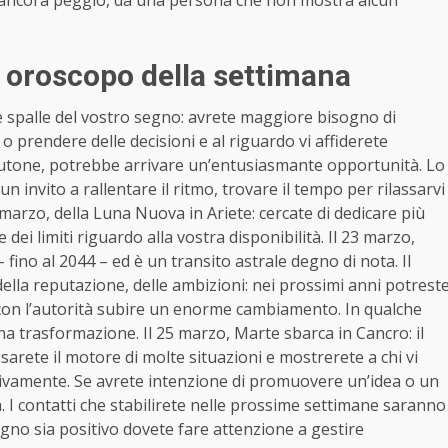
, oroscopo della settimana
le spalle del vostro segno: avrete maggiore bisogno di
e o prendere delle decisioni e al riguardo vi affiderete
-Plutone, potrebbe arrivare un’entusiasmante opportunità. Lo
un invito a rallentare il ritmo, trovare il tempo per rilassarvi
1 marzo, della Luna Nuova in Ariete: cercate di dedicare più
 dei limiti riguardo alla vostra disponibilità. Il 23 marzo,
fino al 2044 – ed è un transito astrale degno di nota. Il
della reputazione, delle ambizioni: nei prossimi anni potrest
con l’autorità subire un enorme cambiamento. In qualche
na trasformazione. Il 25 marzo, Marte sbarca in Cancro: il
sarete il motore di molte situazioni e mostrerete a chi vi
itivamente. Se avrete intenzione di promuovere un’idea o un
à. I contatti che stabilirete nelle prossime settimane saranno
segno sia positivo dovete fare attenzione a gestire