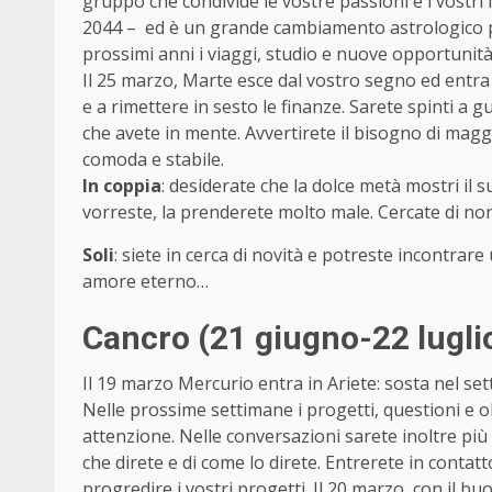
gruppo che condivide le vostre passioni e i vostri i
2044 – ed è un grande cambiamento astrologico pe
prossimi anni i viaggi, studio e nuove opportunità
Il 25 marzo, Marte esce dal vostro segno ed entra 
e a rimettere in sesto le finanze. Sarete spinti a 
che avete in mente. Avvertirete il bisogno di magg
comoda e stabile.
In coppia
: desiderate che la dolce metà mostri i
vorreste, la prenderete molto male. Cercate di no
Soli
: siete in cerca di novità e potreste incontrar
amore eterno…
Cancro (21 giugno-22 lugli
Il 19 marzo Mercurio entra in Ariete: sosta nel set
Nelle prossime settimane i progetti, questioni e o
attenzione. Nelle conversazioni sarete inoltre più 
che direte e di come lo direte. Entrerete in cont
progredire i vostri progetti. Il 20 marzo, con il 