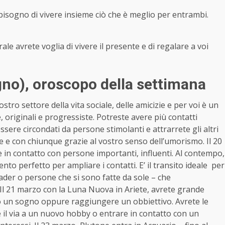
bisogno di vivere insieme ciò che è meglio per entrambi.
le avrete voglia di vivere il presente e di regalare a voi
gno)
, oroscopo della settimana
ostro settore della vita sociale, delle amicizie e per voi è un
 originali e progressiste. Potreste avere più contatti
ssere circondati da persone stimolanti e attrarrete gli altri
e e con chiunque grazie al vostro senso dell’umorismo. Il 20
e in contatto con persone importanti, influenti. Al contempo,
ento perfetto per ampliare i contatti. E’ il transito ideale per
eader o persone che si sono fatte da sole – che
. Il 21 marzo con la Luna Nuova in Ariete, avrete grande
io o un sogno oppure raggiungere un obbiettivo. Avrete le
e il via a un nuovo hobby o entrare in contatto con un