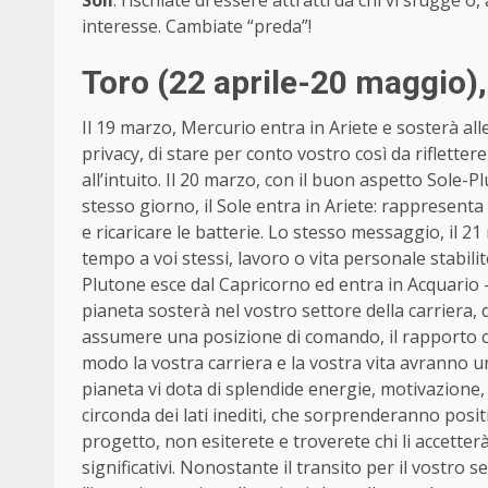
interesse. Cambiate “preda”!
Toro (22 aprile-20 maggio)
Il 19 marzo, Mercurio entra in Ariete e sosterà al
privacy, di stare per conto vostro così da rifletter
all’intuito. Il 20 marzo, con il buon aspetto Sole
stesso giorno, il Sole entra in Ariete: rappresenta 
e ricaricare le batterie. Lo stesso messaggio, il 2
tempo a voi stessi, lavoro o vita personale stabilite
Plutone esce dal Capricorno ed entra in Acquario – 
pianeta sosterà nel vostro settore della carriera, 
assumere una posizione di comando, il rapporto 
modo la vostra carriera e la vostra vita avranno u
pianeta vi dota di splendide energie, motivazione, 
circonda dei lati inediti, che sorprenderanno pos
progetto, non esiterete e troverete chi li accetter
significativi. Nonostante il transito per il vostro 