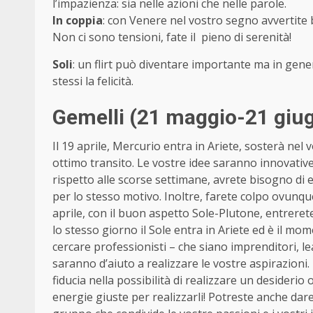
l’impazienza: sia nelle azioni che nelle parole.
In coppia
: con Venere nel vostro segno avvertite 
Non ci sono tensioni, fate il pieno di serenità!
Soli
: un flirt può diventare importante ma in genera
stessi la felicità.
Gemelli (21 maggio-21 giu
Il 19 aprile, Mercurio entra in Ariete, sosterà nel v
ottimo transito. Le vostre idee saranno innovative,
rispetto alle scorse settimane, avrete bisogno di e
per lo stesso motivo. Inoltre, farete colpo ovunqu
aprile, con il buon aspetto Sole-Plutone, entreret
lo stesso giorno il Sole entra in Ariete ed è il mom
cercare professionisti – che siano imprenditori, l
saranno d’aiuto a realizzare le vostre aspirazioni
fiducia nella possibilità di realizzare un desider
energie giuste per realizzarli! Potreste anche dar