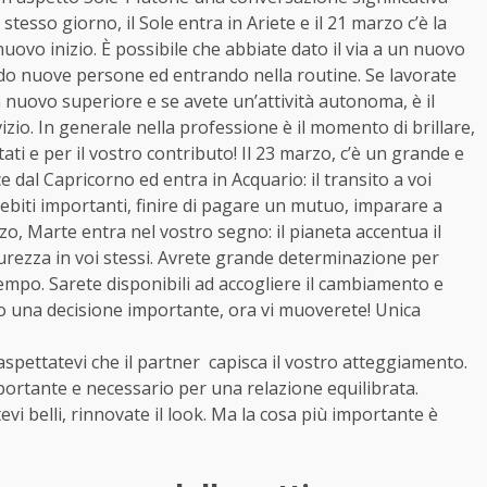
esso giorno, il Sole entra in Ariete e il 21 marzo c’è la
ovo inizio. È possibile che abbiate dato il via a un nuovo
ndo nuove persone ed entrando nella routine. Se lavorate
nuovo superiore e se avete un’attività autonoma, è il
io. In generale nella professione è il momento di brillare,
ati e per il vostro contributo! Il 23 marzo, c’è un grande e
dal Capricorno ed entra in Acquario: il transito a voi
ebiti importanti, finire di pagare un mutuo, imparare a
rzo, Marte entra nel vostro segno: il pianeta accentua il
curezza in voi stessi. Avrete grande determinazione per
empo. Sarete disponibili ad accogliere il cambiamento e
to una decisione importante, ora vi muoverete! Unica
aspettatevi che il partner capisca il vostro atteggiamento.
mportante e necessario per una relazione equilibrata.
atevi belli, rinnovate il look. Ma la cosa più importante è