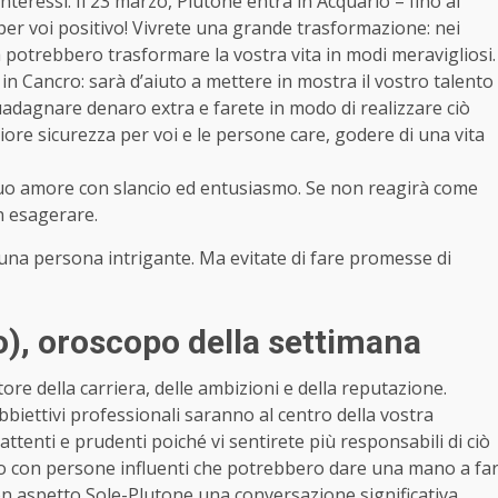
nteressi. Il 23 marzo, Plutone entra in Acquario – fino al
r voi positivo! Vivrete una grande trasformazione: nei
 potrebbero trasformare la vostra vita in modi meravigliosi.
in Cancro: sarà d’aiuto a mettere in mostra il vostro talento
guadagnare denaro extra e farete in modo di realizzare ciò
iore sicurezza per voi e le persone care, godere di una vita
l suo amore con slancio ed entusiasmo. Se non reagirà come
n esagerare.
e una persona intrigante. Ma evitate di fare promesse di
o)
, oroscopo della settimana
tore della carriera, delle ambizioni e della reputazione.
bbiettivi professionali saranno al centro della vostra
attenti e prudenti poiché vi sentirete più responsabili di ciò
atto con persone influenti che potrebbero dare una mano a fa
buon aspetto Sole-Plutone una conversazione significativa