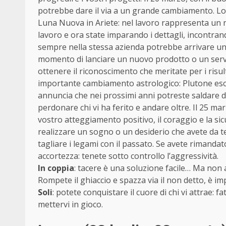
potrebbe dare il via a un grande cambiamento. Lo st
Luna Nuova in Ariete: nel lavoro rappresenta un nu
lavoro e ora state imparando i dettagli, incontra
sempre nella stessa azienda potrebbe arrivare un 
momento di lanciare un nuovo prodotto o un serviz
ottenere il riconoscimento che meritate per i risult
importante cambiamento astrologico: Plutone esce 
annuncia che nei prossimi anni potreste saldare d
perdonare chi vi ha ferito e andare oltre. Il 25 ma
vostro atteggiamento positivo, il coraggio e la si
realizzare un sogno o un desiderio che avete da t
tagliare i legami con il passato. Se avete rimanda
accortezza: tenete sotto controllo l’aggressività.
In coppia
: tacere è una soluzione facile… Ma non 
Rompete il ghiaccio e spazza via il non detto, è i
Soli
: potete conquistare il cuore di chi vi attrae: f
mettervi in gioco.