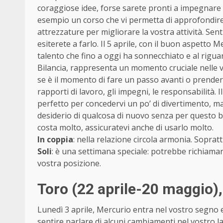
coraggiose idee, forse sarete pronti a impegnare
esempio un corso che vi permetta di approfondire
attrezzature per migliorare la vostra attività. Sent
esiterete a farlo. Il 5 aprile, con il buon aspetto
talento che fino a oggi ha sonnecchiato e al riguar
Bilancia, rappresenta un momento cruciale nelle v
se è il momento di fare un passo avanti o prende
rapporti di lavoro, gli impegni, le responsabilità.
perfetto per concedervi un po’ di divertimento, m
desiderio di qualcosa di nuovo senza per questo but
costa molto, assicuratevi anche di usarlo molto.
In coppia
: nella relazione circola armonia. Soprattu
Soli
: è una settimana speciale: potrebbe richiamar
vostra posizione.
Toro (22 aprile-20 maggio)
Lunedì 3 aprile, Mercurio entra nel vostro segno 
sentire parlare di alcuni cambiamenti nel vostro 