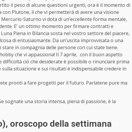
tito il peso di alcune questioni urgenti, ora è il momento di
a con Plutone, il che vi permetterà di avere una visione
tto Mercurio-Saturno vi dota di un’eccellente forma mentale,
ndente. E’ un ottimo momento per firmare contratti e
 la Luna Piena in Bilancia sosta nel vostro settore del piacere,
alcosa di entusiasmante. Da un’uscita improvvisata o una
i stare in compagnia delle persone con cui state bene.
bby che vi appassiona! Il 7 aprile, con il buon aspetto
ifficoltà ciò che desiderate è possibile o rinunciare prima
e sulla situazione e sui risultati è indispensabile credere in
arete pronti a fare progetti per il futuro. Parlatene pure ma
 Se sognate una storia intensa, piena di passione, è la
o)
, oroscopo della settimana