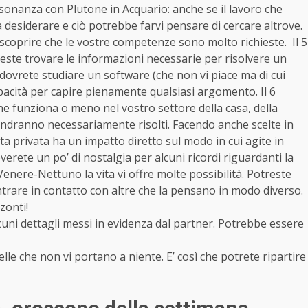
ssonanza con Plutone in Acquario: anche se il lavoro che
a desiderare e ciò potrebbe farvi pensare di cercare altrove.
scoprire che le vostre competenze sono molto richieste. Il 5
este trovare le informazioni necessarie per risolvere un
dovrete studiare un software (che non vi piace ma di cui
capacità per capire pienamente qualsiasi argomento. Il 6
 che funziona o meno nel vostro settore della casa, della
 andranno necessariamente risolti. Facendo anche scelte in
ita privata ha un impatto diretto sul modo in cui agite in
erete un po’ di nostalgia per alcuni ricordi riguardanti la
o Venere-Nettuno la vita vi offre molte possibilità. Potreste
trare in contatto con altre che la pensano in modo diverso.
zzonti!
uni dettagli messi in evidenza dal partner. Potrebbe essere
ielle che non vi portano a niente. E’ così che potrete ripartire