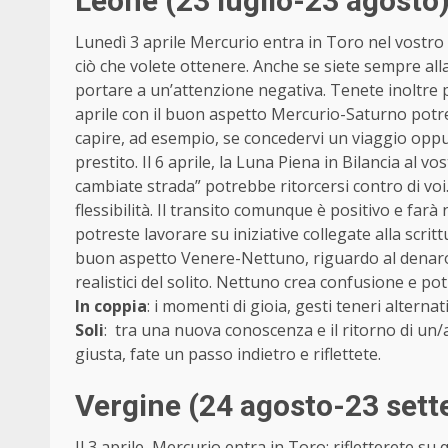
Leone (23 luglio-23 agosto
Lunedì 3 aprile Mercurio entra in Toro nel vostro se
ciò che volete ottenere. Anche se siete sempre all
portare a un’attenzione negativa. Tenete inoltre p
aprile con il buon aspetto Mercurio-Saturno potr
capire, ad esempio, se concedervi un viaggio opp
prestito. Il 6 aprile, la Luna Piena in Bilancia al 
cambiate strada” potrebbe ritorcersi contro di voi.
flessibilità. Il transito comunque è positivo e far
potreste lavorare su iniziative collegate alla scrittu
buon aspetto Venere-Nettuno, riguardo al denaro, 
realistici del solito. Nettuno crea confusione e po
In coppia
: i momenti di gioia, gesti teneri alterna
Soli
: tra una nuova conoscenza e il ritorno di un/a
giusta, fate un passo indietro e riflettete.
Vergine (24 agosto-23 set
Il 3 aprile, Mercurio entra in Toro: rifletterete su