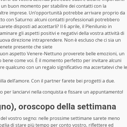
’ un buon momento per stabilire dei contatti con la
 altre imprese. Un’opportunità potrebbe arrivare proprio da
etto con Saturno: alcuni contatti professionali potrebbero
ete disposti ad accettarli? Il 6 aprile, il Plenilunio in
inare gli aspetti positivi e negativi della vostra attività di
 nuova direzione intraprendere. Non è escluso che ci sia un
tenete presente che siete
 il buon aspetto Venere-Nettuno proverete belle emozioni, un
no bene come voi. È il momento perfetto per invitare alcuni
re qualcuno con un regalo significativo ma accertatevi che l
illa dell’amore. Con il partner farete bei progetti a due.
no per lanciarvi nella conquista e fissare un appuntamento!
gno)
, oroscopo della settimana
le del vostro segno: nelle prossime settimane sarete meno
lia di stare più tempo per conto vostro, riflettere ed