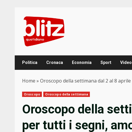
Skip
to
content
Politica
Cronaca
Economia
Sport
Video
Home
»
Oroscopo della settimana dal 2 al 8 aprile 
Oroscopo
Oroscopo della settimana
Oroscopo della setti
per tutti i segni, am