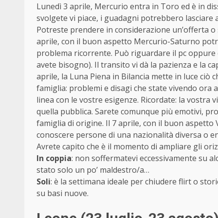
Lunedì 3 aprile, Mercurio entra in Toro ed è in di
svolgete vi piace, i guadagni potrebbero lasciare 
Potreste prendere in considerazione un’offerta o 
aprile, con il buon aspetto Mercurio-Saturno potr
problema ricorrente. Può riguardare il pc oppure 
avete bisogno). Il transito vi dà la pazienza e la 
aprile, la Luna Piena in Bilancia mette in luce ciò
famiglia: problemi e disagi che state vivendo ora
linea con le vostre esigenze. Ricordate: la vostra v
quella pubblica. Sarete comunque più emotivi, prov
famiglia di origine. Il 7 aprile, con il buon aspett
conoscere persone di una nazionalità diversa o en
Avrete capito che è il momento di ampliare gli ori
In coppia
: non soffermatevi eccessivamente su alc
stato solo un po’ maldestro/a…
Soli
: è la settimana ideale per chiudere flirt o stor
su basi nuove.