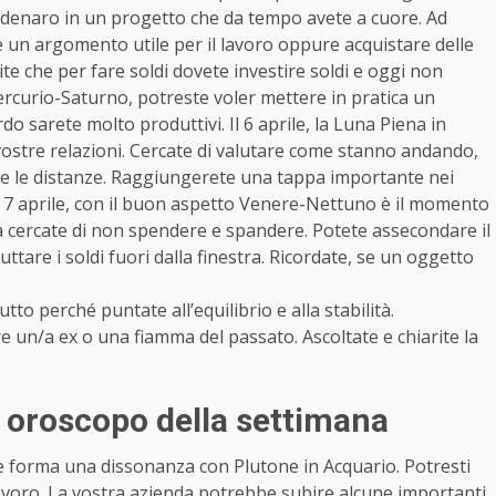
 denaro in un progetto che da tempo avete a cuore. Ad
 un argomento utile per il lavoro oppure acquistare delle
ite che per fare soldi dovete investire soldi e oggi non
 Mercurio-Saturno, potreste voler mettere in pratica un
do sarete molto produttivi. Il 6 aprile, la Luna Piena in
ostre relazioni. Cercate di valutare come stanno andando,
re le distanze. Raggiungerete una tappa importante nei
 Il 7 aprile, con il buon aspetto Venere-Nettuno è il momento
a cercate di non spendere e spandere. Potete assecondare il
tare i soldi fuori dalla finestra. Ricordate, se un oggetto
tto perché puntate all’equilibrio e alla stabilità.
e un/a ex o una fiamma del passato. Ascoltate e chiarite la
, oroscopo della settimana
e forma una dissonanza con Plutone in Acquario. Potresti
lavoro. La vostra azienda potrebbe subire alcune importanti