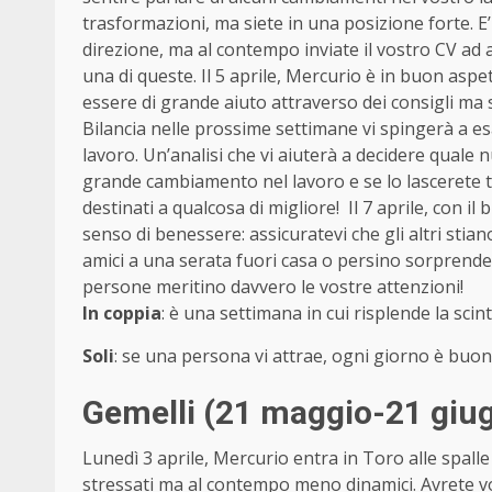
trasformazioni, ma siete in una posizione forte. E
direzione, ma al contempo inviate il vostro CV ad
una di queste. Il 5 aprile, Mercurio è in buon asp
essere di grande aiuto attraverso dei consigli ma sar
Bilancia nelle prossime settimane vi spingerà a esam
lavoro. Un’analisi che vi aiuterà a decidere quale
grande cambiamento nel lavoro e se lo lascerete 
destinati a qualcosa di migliore! Il 7 aprile, con
senso di benessere: assicuratevi che gli altri stia
amici a una serata fuori casa o persino sorprende
persone meritino davvero le vostre attenzioni!
In coppia
: è una settimana in cui risplende la scint
Soli
: se una persona vi attrae, ogni giorno è buo
Gemelli (21 maggio-21 giu
Lunedì 3 aprile, Mercurio entra in Toro alle spal
stressati ma al contempo meno dinamici. Avrete vog