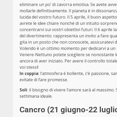
eliminare un po’ di zavorra emotiva. Se avete avver
mollarle definitivamente. Il pianeta è in dissonanz
lucida del vostro futuro. Il 5 aprile, il buon aspe
avrete le idee chiare nonché di un intuito sorpre
concentrarvi sui vostri obiettivi futuri. Il 6 aprile
del divertimento: rappresenta un invito a fare qu
gita in un posto che non conoscete, assicuratevi d
Volendo è un ottimo momento per dedicarvi a un ho
Venere-Nettuno potete scegliere se nonostante le d
ancora di aver iniziato. Per avere il controllo total
voi stessi!
In coppia
: l’atmosfera è bollente, c’è passione, s
evitate di fare promesse.
Soli
: il bisogno di vivere l’amore sarà al massimo.
settimana ideale.
Cancro (21 giugno-22 lugli