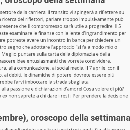
)
, oroscopo della settimana
ttore della carriera: il transito vi spingerà a riflettere su
a ricerca dei riflettori, parlare troppo impulsivamente può
resente che il compromesso sarà utile a progredire. Il 5
este esaminare le finanze con la lente d’ingrandimento per
ure potreste avere un incontro in banca per chiedere un
vostro segno che adottare l’approccio “si fa a modo mio o
 Meglio puntare sulla carta della diplomazia e della
à nascere idee entusiasmanti che vorrete condividere,
ra, alla comunicazione, ai social media. Il 7 aprile, con il
ai debiti, le dinamiche di potere, dovrete essere più
trebbe farvi imboccare la strada sbagliata.
ti alla passione e dichiarazioni d’amore! Cosa volere di più?
 ex non saprete a chi dare i resti. Per prendere la decisione
tembre)
, oroscopo della settiman
 quali modi potete ampliare i vostri orizzonti. Sia attraverso