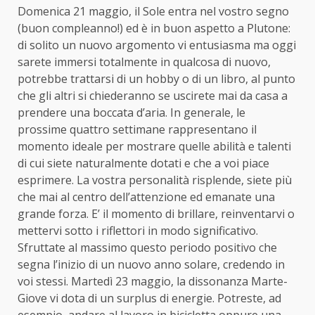
Domenica 21 maggio, il Sole entra nel vostro segno
(buon compleanno!) ed è in buon aspetto a Plutone:
di solito un nuovo argomento vi entusiasma ma oggi
sarete immersi totalmente in qualcosa di nuovo,
potrebbe trattarsi di un hobby o di un libro, al punto
che gli altri si chiederanno se uscirete mai da casa a
prendere una boccata d’aria. In generale, le
prossime quattro settimane rappresentano il
momento ideale per mostrare quelle abilità e talenti
di cui siete naturalmente dotati e che a voi piace
esprimere. La vostra personalità risplende, siete più
che mai al centro dell’attenzione ed emanate una
grande forza. E’ il momento di brillare, reinventarvi o
mettervi sotto i riflettori in modo significativo.
Sfruttate al massimo questo periodo positivo che
segna l’inizio di un nuovo anno solare, credendo in
voi stessi. Martedì 23 maggio, la dissonanza Marte-
Giove vi dota di un surplus di energie. Potreste, ad
esempio, andare al lavoro in bicicletta oppure una