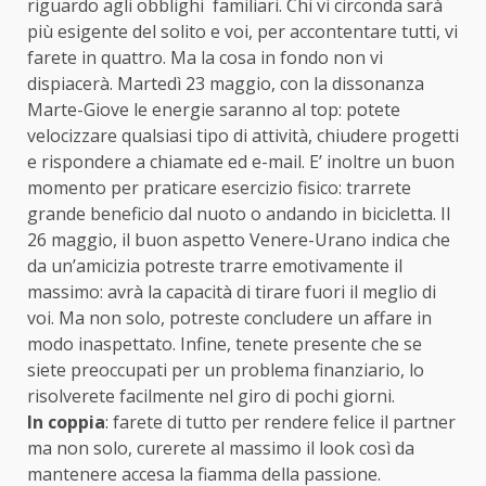
riguardo agli obblighi familiari. Chi vi circonda sarà
più esigente del solito e voi, per accontentare tutti, vi
farete in quattro. Ma la cosa in fondo non vi
dispiacerà. Martedì 23 maggio, con la dissonanza
Marte-Giove le energie saranno al top: potete
velocizzare qualsiasi tipo di attività, chiudere progetti
e rispondere a chiamate ed e-mail. E’ inoltre un buon
momento per praticare esercizio fisico: trarrete
grande beneficio dal nuoto o andando in bicicletta. Il
26 maggio, il buon aspetto Venere-Urano indica che
da un’amicizia potreste trarre emotivamente il
massimo: avrà la capacità di tirare fuori il meglio di
voi. Ma non solo, potreste concludere un affare in
modo inaspettato. Infine, tenete presente che se
siete preoccupati per un problema finanziario, lo
risolverete facilmente nel giro di pochi giorni.
In coppia
: farete di tutto per rendere felice il partner
ma non solo, curerete al massimo il look così da
mantenere accesa la fiamma della passione.