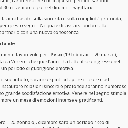
tismo, caratteristiche che in questo periodo saranno
al 30 novembre e poi nel dinamico Sagittario.
 relazioni basate sulla sincerità e sulla complicità profonda,
 per questo segno d’acqua è di lasciarsi andare alla
 il partner o con una nuova conoscenza.
rofonde
rmente favorevole per i
Pesci
(19 febbraio – 20 marzo),
ta da Venere, che quest’anno ha fatto il suo ingresso nel
r un periodo di guarigione emotiva.
 il suo intuito, saranno spinti ad aprire il cuore e ad
r instaurare relazioni sincere e profonde saranno numerose,
no grande soddisfazione emotiva. Venere nel segno stimola
cembre un mese di emozioni intense e gratificanti.
re – 20 gennaio), dicembre sarà un periodo ricco di