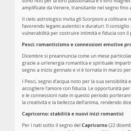
sono noti per la loro passionalità e il loro magne
amplificate da Venere, transitante nel segno fino 
Il cielo astrologico invita gli Scorpioni a coltivare
favorendo legami autentici e duraturi. Il consiglio
vulnerabilità per costruire intimità e fiducia con
Pesci: romanticismo e connessioni emotive p
Dicembre si preannuncia come un mese particola
grazie a un’energia romantica e spirituale imparti
segno a inizio gennaio e vi è tornata in marzo pe
I Pesci, segno d’acqua noto per la sua sensibilità e
accogliere l’amore con fiducia. Le opportunità pe
e le connessioni nate in questo periodo porteran
la creatività e la bellezza dell’anima, rendendo di
Capricorno: stabilità e nuovi inizi romantici
Per i nati sotto il segno del
Capricorno
(22 dicemb