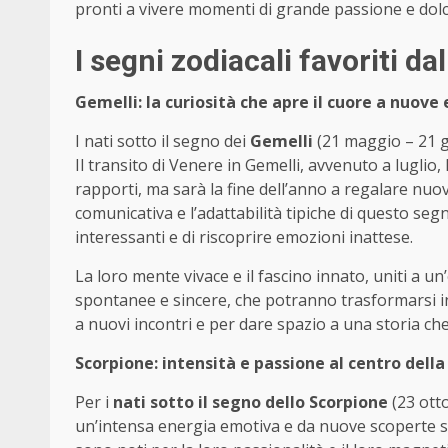
pronti a vivere momenti di grande passione e dolc
I segni zodiacali favoriti d
Gemelli: la curiosità che apre il cuore a nuove
I nati sotto il segno dei
Gemelli
(21 maggio – 21 g
Il transito di Venere in Gemelli, avvenuto a lugli
rapporti, ma sarà la fine dell’anno a regalare nuov
comunicativa e l’adattabilità tipiche di questo se
interessanti e di riscoprire emozioni inattese.
La loro mente vivace e il fascino innato, uniti a u
spontanee e sincere, che potranno trasformarsi in
a nuovi incontri e per dare spazio a una storia che
Scorpione: intensità e passione al centro della
Per i
nati sotto il segno dello Scorpione
(23 ott
un’intensa energia emotiva e da nuove scoperte se