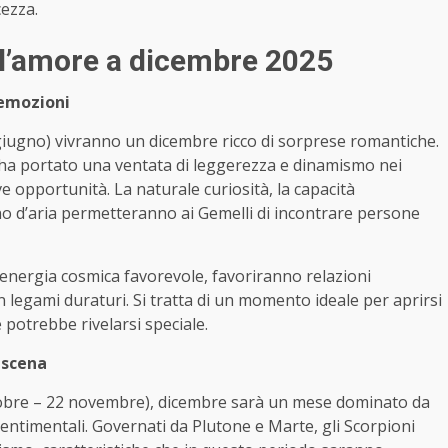
ezza.
all’amore a dicembre 2025
 emozioni
iugno) vivranno un dicembre ricco di sorprese romantiche.
o, ha portato una ventata di leggerezza e dinamismo nei
e opportunità. La naturale curiosità, la capacità
gno d’aria permetteranno ai Gemelli di incontrare persone
n’energia cosmica favorevole, favoriranno relazioni
 legami duraturi. Si tratta di un momento ideale per aprirsi
 potrebbe rivelarsi speciale.
 scena
obre – 22 novembre), dicembre sarà un mese dominato da
ntimentali. Governati da Plutone e Marte, gli Scorpioni