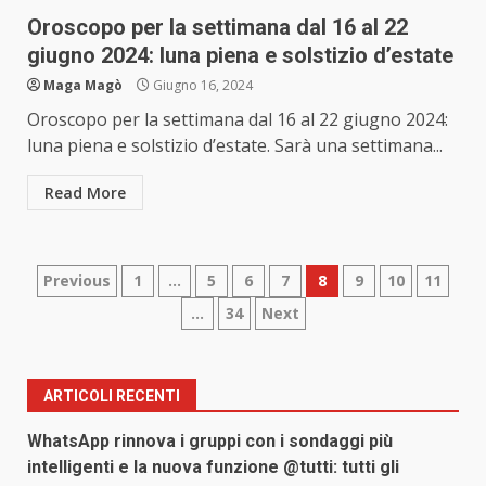
Oroscopo per la settimana dal 16 al 22
giugno 2024: luna piena e solstizio d’estate
Maga Magò
Giugno 16, 2024
Oroscopo per la settimana dal 16 al 22 giugno 2024:
luna piena e solstizio d’estate. Sarà una settimana...
Read More
Paginazione
Previous
1
…
5
6
7
8
9
10
11
…
34
Next
degli
articoli
ARTICOLI RECENTI
WhatsApp rinnova i gruppi con i sondaggi più
intelligenti e la nuova funzione @tutti: tutti gli