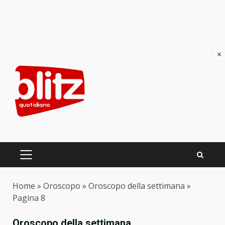
×
Skip
to
content
PRIMARY
MENU
Home
»
Oroscopo
»
Oroscopo della settimana
»
Pagina 8
Oroscopo della settimana