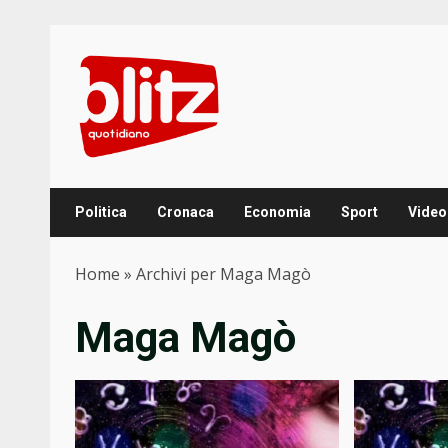
Skip
to
content
Politica
Cronaca
Economia
Sport
Video
Home
»
Archivi per Maga Magò
Maga Magò