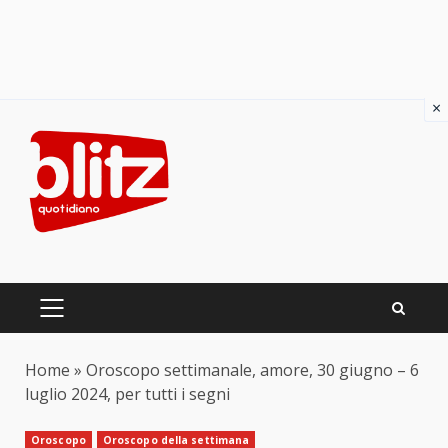
×
Skip
to
content
PRIMARY
MENU
Home
»
Oroscopo settimanale, amore, 30 giugno – 6
luglio 2024, per tutti i segni
Oroscopo
Oroscopo della settimana