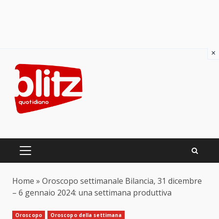
×
Skip
to
content
PRIMARY
MENU
Home
»
Oroscopo settimanale Bilancia, 31 dicembre
– 6 gennaio 2024: una settimana produttiva
Oroscopo
Oroscopo della settimana