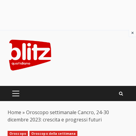
×
Skip
to
content
PRIMARY
MENU
Home
»
Oroscopo settimanale Cancro, 24-30
dicembre 2023: crescita e progressi futuri
Oroscopo
Oroscopo della settimana