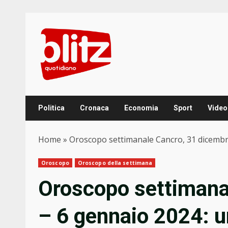
Skip
to
content
Politica
Cronaca
Economia
Sport
Video
Home
»
Oroscopo settimanale Cancro, 31 dicembr
Oroscopo
Oroscopo della settimana
Oroscopo settimana
– 6 gennaio 2024: 