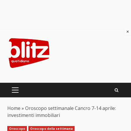
×
Skip
to
content
PRIMARY
MENU
Home
»
Oroscopo settimanale Cancro 7-14 aprile:
investimenti immobiliari
Oroscopo
Oroscopo della settimana