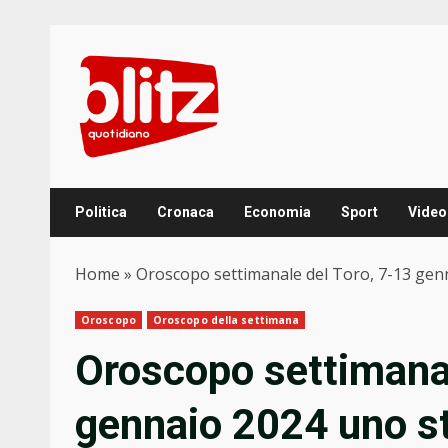
Skip
to
content
Politica
Cronaca
Economia
Sport
Video
Home
»
Oroscopo settimanale del Toro, 7-13 genn
Oroscopo
Oroscopo della settimana
Oroscopo settimanal
gennaio 2024 uno st