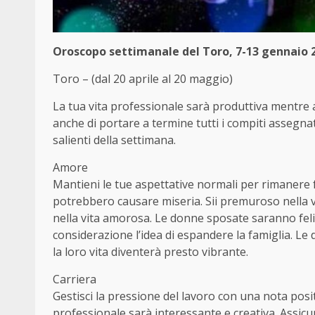
Oroscopo settimanale del Toro, 7-13 gennaio 2
Toro – (dal 20 aprile al 20 maggio)
La tua vita professionale sarà produttiva mentre an
anche di portare a termine tutti i compiti assegnati
salienti della settimana.
Amore
Mantieni le tue aspettative normali per rimanere fe
potrebbero causare miseria. Sii premuroso nella vit
nella vita amorosa. Le donne sposate saranno fel
considerazione l’idea di espandere la famiglia. L
la loro vita diventerà presto vibrante.
Carriera
Gestisci la pressione del lavoro con una nota pos
professionale sarà interessante e creativa. Assicur