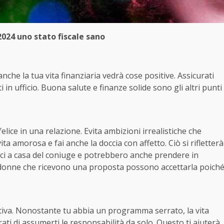
024 uno stato fiscale sano
che la tua vita finanziaria vedrà cose positive. Assicurati
 in ufficio. Buona salute e finanze solide sono gli altri punti
lice in una relazione. Evita ambizioni irrealistiche che
a amorosa e fai anche la doccia con affetto. Ciò si rifletterà
ici a casa del coniuge e potrebbero anche prendere in
e donne che ricevono una proposta possono accettarla poich
itiva. Nonostante tu abbia un programma serrato, la vita
ati di assumerti le responsabilità da solo. Questo ti aiuterà