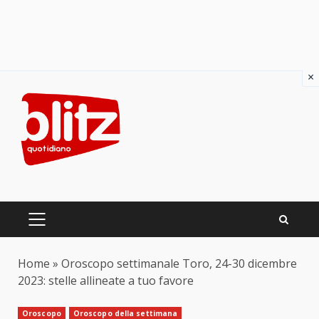
×
Skip
to
content
PRIMARY
MENU
Home
»
Oroscopo settimanale Toro, 24-30 dicembre
2023: stelle allineate a tuo favore
Oroscopo
Oroscopo della settimana