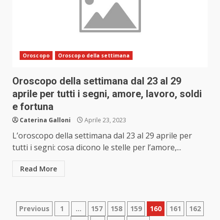
Oroscopo
Oroscopo della settimana
Oroscopo della settimana dal 23 al 29
aprile per tutti i segni, amore, lavoro, soldi
e fortuna
Caterina Galloni
Aprile 23, 2023
L’oroscopo della settimana dal 23 al 29 aprile per
tutti i segni: cosa dicono le stelle per l’amore,...
Read More
Paginazione
Previous
1
…
157
158
159
160
161
162