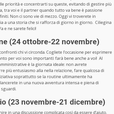
e priorità e concentrarti su queste, evitando di gestire più
ia, tra voi e il partner quando tutto va bene è passione
finiti. Non ci sono vie di mezzo. Oggi vi troverete in
via a una storia che si rafforza di giorno in giorno. Ciliegina
/a e ne sarete felici!
one (24 ottobre-22 novembre)
 confronti chi vi circonda. Cogliete l’occasione per esprimere
quanto per voi sono importanti: farà bene anche a voi! Al
mministrative è la giornata ideale: non avrete
rre più entusiasmo alla nella relazione, fare qualcosa di
niziativa soprattutto se la routine ultimamente ha
 lancerete in una nuova avventura intensa e piena di
 sguardi.
rio (23 novembre-21 dicembre)
ire in una discussione complicata così da essere d’aiuto.