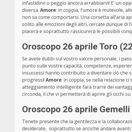
infastidirvi o peggio ancora arrabbiarvi! E’ un op
diversa.
Amore
: in coppia, l’umore è mutevole, 
non sa come comportarsi. Una corsetta all’aria apert
solito alle emozioni degli altri, cercate dunque di f
piacerà e soprattutto rassicurerà le possibili conq
Oroscopo 26 aprile Toro (2
Se avete dubbi sul vostro valore personale, i passa
punto sulle vostre capacità, competenze, esperienz
insuccessi hanno contribuito a diventare ciò che
progressi!
Amore
: in coppia, se nella relazione ci
atteggiamento intelligente farà trarre dei vantaggi 
circonda, il che vi permetterà di aprire gli occhi 
Oroscopo 26 aprile Gemelli
Tenete presente che la gentilezza e la collaborazi
desiderate, soprattutto se anziché andare avanti p