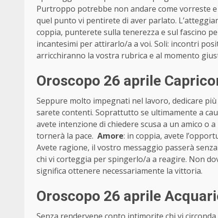
Purtroppo potrebbe non andare come vorreste e se
quel punto vi pentirete di aver parlato. L’atteggi
coppia, punterete sulla tenerezza e sul fascino pe
incantesimi per attirarlo/a a voi. Soli: incontri pos
arricchiranno la vostra rubrica e al momento giust
Oroscopo 26 aprile Capric
Seppure molto impegnati nel lavoro, dedicare più a
sarete contenti. Soprattutto se ultimamente a cau
avete intenzione di chiedere scusa a un amico o a u
tornerà la pace.
Amore
: in coppia, avete l’opport
Avete ragione, il vostro messaggio passerà senza pr
chi vi corteggia per spingerlo/a a reagire. Non dov
significa ottenere necessariamente la vittoria.
Oroscopo 26 aprile Acquari
Senza rendervene conto intimorite chi vi circonda pe