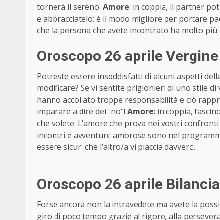
tornerà il sereno.
Amore
: in coppia, il partner po
e abbracciatelo: è il modo migliore per portare pac
che la persona che avete incontrato ha molto più
Oroscopo 26 aprile Vergine
Potreste essere insoddisfatti di alcuni aspetti dell
modificare? Se vi sentite prigionieri di uno stile d
hanno accollato troppe responsabilità e ciò rapp
imparare a dire dei “no”!
Amore
: in coppia, fascin
che volete. L’amore che prova nei vostri confronti
incontri e avventure amorose sono nel programma 
essere sicuri che l’altro/a vi piaccia davvero.
Oroscopo 26 aprile Bilanci
Forse ancora non la intravedete ma avete la possibil
giro di poco tempo grazie al rigore, alla persevera