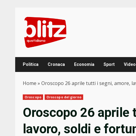
Skip
to
content
Politica
Cronaca
Economia
Sport
Video
Home
»
Oroscopo 26 aprile tutti i segni, amore, la
Oroscopo
Oroscopo del giorno
Oroscopo 26 aprile t
lavoro, soldi e fortu