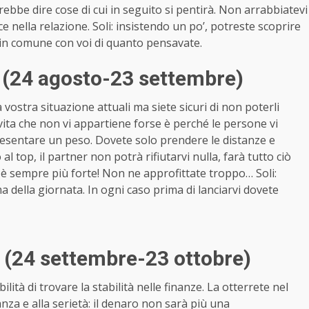
trebbe dire cose di cui in seguito si pentirà. Non arrabbiatevi
e nella relazione. Soli: insistendo un po’, potreste scoprire
 in comune con voi di quanto pensavate.
 (24 agosto-23 settembre)
a vostra situazione attuali ma siete sicuri di non poterli
i vita che non vi appartiene forse è perché le persone vi
resentare un peso. Dovete solo prendere le distanze e
o al top, il partner non potrà rifiutarvi nulla, farà tutto ciò
 è sempre più forte! Non ne approfittate troppo… Soli:
della giornata. In ogni caso prima di lanciarvi dovete
a (24 settembre-23 ottobre)
ità di trovare la stabilità nelle finanze. La otterrete nel
nza e alla serietà: il denaro non sarà più una