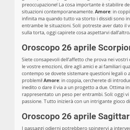
preoccupazione! La cosa importante è stabilire dell
situazioni contemporaneamente.
Amore
: in copp
infinita ma quando tutto va storto i dissidi sono in
entrambe le situazioni. Soli: potreste aver dato il 
sulla torta, oggi capirete cosa aspettarvi dall’altro
Oroscopo 26 aprile Scorpi
Siete consapevoli dell’affetto che prova nei vostri
le vostre emozioni, dire agli amici e ai familiari 
contempo se dovete sistemare questioni legali o a
problemi!
Amore
: in coppia, cercherete di introdu
inedito o dare il via a un progetto a due. Ottima i
rappresentato un peso per entrambi. Soli: oggi vi
passione. Tutto inizierà con un intrigante gioco di
Oroscopo 26 aprile Sagitta
I passaggi odierni potrebbero spingervi a interven