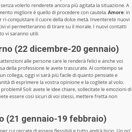
nza volerlo renderete ancora più agitata la situazione. A
amento migliore è quello di procedere con cautela.
Amore
: in
r ri-conquistare il cuore della dolce metà. Inventerete nuovi
itivi vi permetteranno di tirare su il morale. I nuovi contatti
o vi saranno utili.
orno (22 dicembre-20 gennaio)
ttenzioni alle persone care le renderà felici e anche voi
sa della professione le avete trascurate. Al contempo se
n collega, oggi vi sarà più facile di quanto pensiate e
unità di esprimere la vostra opinione e la cogliete al volo.
oblemi! Soli: avete le idee chiare, sollecitate le emozioni di
ete essere così sicuri di voi stessi, mettere fretta non
o (21 gennaio-19 febbraio)
r cui cercate di essere flessibili e tutto andrà liscio. Un po’