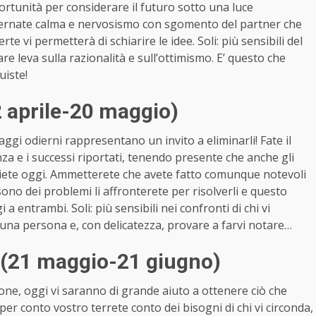
portunità per considerare il futuro sotto una luce
alternate calma e nervosismo con sgomento del partner che
e vi permetterà di schiarire le idee. Soli: più sensibili del
are leva sulla razionalità e sull’ottimismo. E’ questo che
uiste!
2 aprile-20 maggio)
ggi odierni rappresentano un invito a eliminarli! Fate il
a e i successi riportati, tenendo presente che anche gli
 siete oggi. Ammetterete che avete fatto comunque notevoli
 sono dei problemi li affronterete per risolverli e questo
a entrambi. Soli: più sensibili nei confronti di chi vi
su una persona e, con delicatezza, provare a farvi notare…
 (21 maggio-21 giugno)
one, oggi vi saranno di grande aiuto a ottenere ciò che
er conto vostro terrete conto dei bisogni di chi vi circonda,