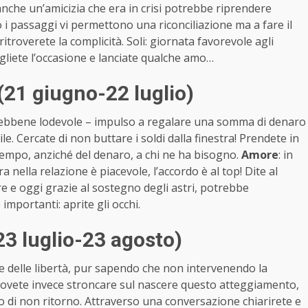
 anche un’amicizia che era in crisi potrebbe riprendere
do i passaggi vi permettono una riconciliazione ma a fare il
troverete la complicità. Soli: giornata favorevole agli
cogliete l’occasione e lanciate qualche amo…
(21 giugno-22 luglio)
– sebbene lodevole – impulso a regalare una somma di denaro
. Cercate di non buttare i soldi dalla finestra! Prendete in
 tempo, anziché del denaro, a chi ne ha bisogno.
Amore
: in
 nella relazione è piacevole, l’accordo è al top! Dite al
re e oggi grazie al sostegno degli astri, potrebbe
importanti: aprite gli occhi.
23 luglio-23 agosto)
e delle libertà, pur sapendo che non intervenendo la
Dovete invece stroncare sul nascere questo atteggiamento,
 di non ritorno. Attraverso una conversazione chiarirete e