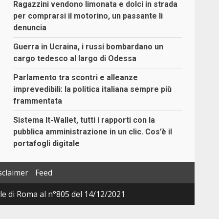
Ragazzini vendono limonata e dolci in strada
per comprarsi il motorino, un passante li
denuncia
Guerra in Ucraina, i russi bombardano un
cargo tedesco al largo di Odessa
Parlamento tra scontri e alleanze
imprevedibili: la politica italiana sempre più
frammentata
Sistema It-Wallet, tutti i rapporti con la
pubblica amministrazione in un clic. Cos’è il
portafogli digitale
sclaimer
Feed
ale di Roma al n°805 del 14/12/2021