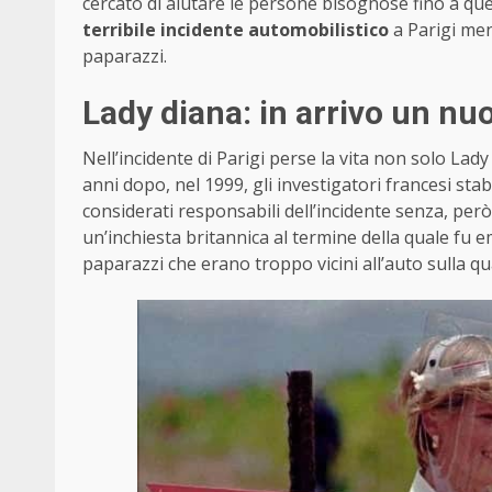
cercato di aiutare le persone bisognose fino a qu
terribile incidente automobilistico
a Parigi men
paparazzi.
Lady diana: in arrivo un n
Nell’incidente di Parigi perse la vita non solo La
anni dopo, nel 1999, gli investigatori francesi st
considerati responsabili dell’incidente senza, però, 
un’inchiesta britannica al termine della quale fu
paparazzi che erano troppo vicini all’auto sulla qu