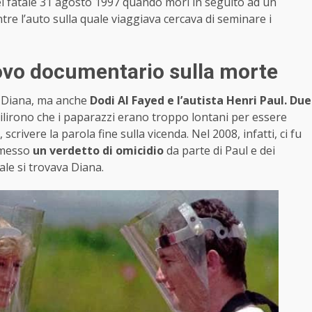
el fatale 31 agosto 1997 quando morì in seguito ad un
tre l’auto sulla quale viaggiava cercava di seminare i
uovo documentario sulla morte
dy Diana, ma anche
Dodi Al Fayed e l’autista Henri Paul. Due
abilirono che i paparazzi erano troppo lontani per essere
scrivere la parola fine sulla vicenda. Nel 2008, infatti, ci fu
 emesso
un verdetto di omicidio
da parte di Paul e dei
ale si trovava Diana.