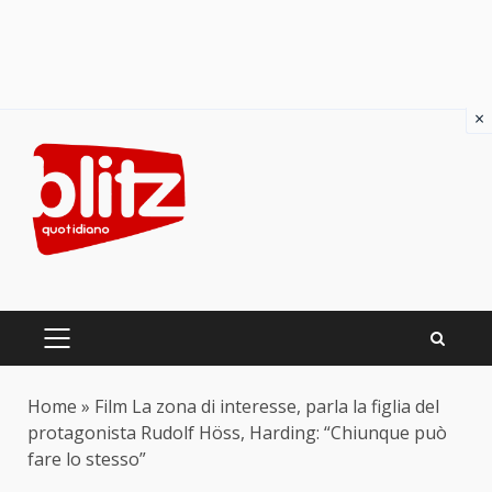
×
Skip
to
content
PRIMARY
MENU
Home
»
Film La zona di interesse, parla la figlia del
protagonista Rudolf Höss, Harding: “Chiunque può
fare lo stesso”