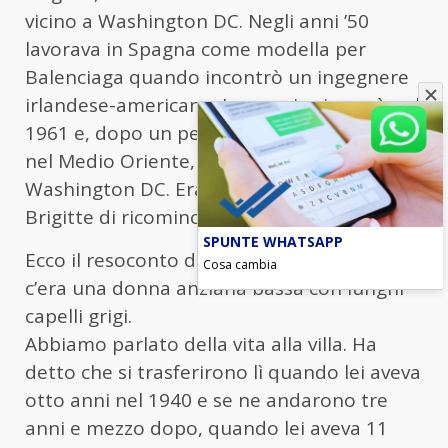
vicino a Washington DC. Negli anni ’50
lavorava in Spagna come modella per
Balenciaga quando incontrò un ingegnere
irlandese-americano. La coppia si sposò nel
1961 e, dopo un periodo vissuto in Asia e
nel Medio Oriente, si trasferirono a
Washington DC. Era un’opportunità per
Brigitte di ricominciare da capo.
SPUNTE WHATSAPP
Ecco il resoconto di Harding. “Davanti a me
Cosa cambia
c’era una donna anziana bassa con lunghi
capelli grigi.
Abbiamo parlato della vita alla villa. Ha
detto che si trasferirono lì quando lei aveva
otto anni nel 1940 e se ne andarono tre
anni e mezzo dopo, quando lei aveva 11