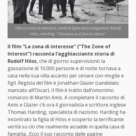
Film La zona di interesse, parla la figlia del protagonista Rudolf
Höss, Harding: "Chiunque può fare lo stesso"
Il film “La zona di interesse” (“The Zone of
Interest”) racconta l’agghiacciante storia di
Rudolf Höss,
che di giorno supervisionò la
gassazione di 10.000 persone e di notte tornava a
casa nella sua villa accanto per cenare con moglie e
figli. Regista del film è Jonathan Glazer (candidato
mancato all’
Oscar
). Il film è tratto dall’omonimo
romanzo di
Martin Amis.
A completare il racconto di
Amis e Glazer c’è ora il giornalista e scrittore inglese
Thomas Harding, specialista di nazismo. Harding ha
incontrato la figlia di Höss e scoperto la terrificante
verità su ciò che realmente accadde in quella casa di
famiglia…Ecco il suo racconto dalle pagine