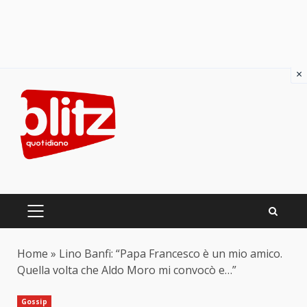
×
Skip
to
content
PRIMARY
MENU
Home
»
Lino Banfi: “Papa Francesco è un mio amico.
Quella volta che Aldo Moro mi convocò e…”
Gossip